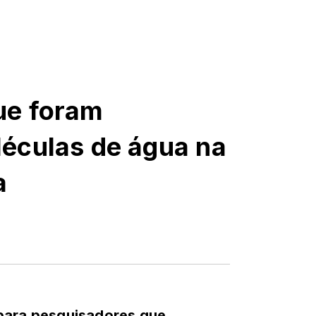
ue foram
éculas de água na
a
para pesquisadores que