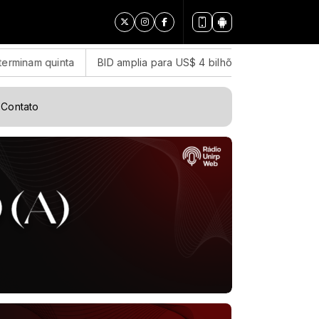
nta
BID amplia para US$ 4 bilhões o fundo para segurança na
Contato