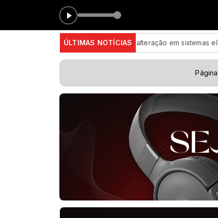
a digital e lacração impedem alteração em sistemas eleitorais
ÚLTIMAS NOTÍCIAS
Página 