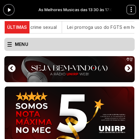
 às 17:00
As Melhores Musicas das 13:30 às 17:00
 de crime sexual
ÚLTIMAS
Lei prorroga uso do FGTS em hospitais fila
MENU